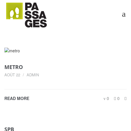
METRO
AOÛT 22
ADMIN
READ MORE
0
0
SPB